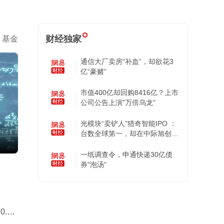
财经独家
基金
通信大厂卖房“补血”，却欲花3
亿“豪赌”
市值400亿却回购8416亿？上市
公司公告上演"万倍乌龙"
光模块“卖铲人”猎奇智能IPO ：
台数全球第一，却在中际旭创的
账上越陷越深
一纸调查令，申通快递30亿债
券"泡汤"
.18