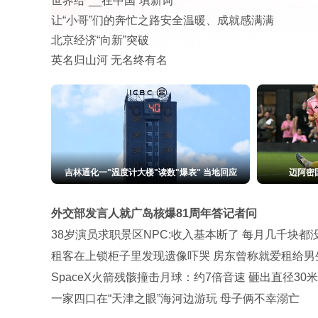
世界给“__在中国”填新词
让“小哥”们的奔忙之路安全温暖、成就感满满
北京经济“向新”突破
英名归山河 无名终有名
速
高圆圆穿格纹休闲套装 松弛温柔氛围感拉满
上汽通
外交部发言人就广岛核爆81周年答记者问
38岁演员求职景区NPC:收入基本断了 每月几千块都
租客在上锁柜子里发现遗像吓哭 房东曾称就爱租给男
SpaceX火箭残骸撞击月球：约7倍音速 砸出直径30
一家四口在“天津之眼”海河边游玩 母子俩不幸溺亡