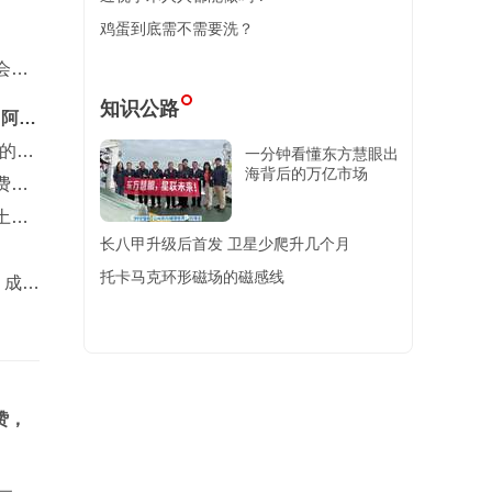
鸡蛋到底需不需要洗？
会曼
知识公路
 阿森
的俱
一分钟看懂东方慧眼出
海背后的万亿市场
费纪
土地
长八甲升级后首发 卫星少爬升几个月
托卡马克环形磁场的磁感线
 成队
赞，