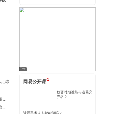
存钱
网易公开课
际足球
魏晋时期谁能与诸葛亮
齐名？
嫌疑
盟巴
近视手术人人都能做吗？