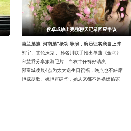
侯卓成放出完整聊天记录回应争议
荷兰弟遭“河南弟”抢功 导演，演员证实亲自上阵
刘宇、艾伦沃克 、孙名川联手推出单曲《金乌》
宋慧乔分享旅游照片：白衣牛仔裤好清爽
郭富城凌晨4点为太太送生日祝福，晚点也不缺席
拒嫁胡歌、婉拒霍建华，她从来都不是婚姻输家