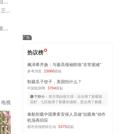
巨星
，三人
京暂
热议榜
佩泽希齐扬：与最高领袖联络“非常困难”
参考消息
15060
跟贴
制裁瓜子饺子，美国怕什么？
中国能源网
3704
跟贴
宁静分：
美方理由很欠强：洽洽用了新疆葵
电视
花籽，七匹狼用了新疆长绒棉，思念用了新疆原
料！ 新疆的哈蜜瓜、香梨全国人民都在吃！新
疆的石油、天然气全国人民都在用！爱咋咋地
泰航拒载中国乘客安保人员做"拉眼角"动作
机场再回应
都市快报橙柿互动
5375
跟贴