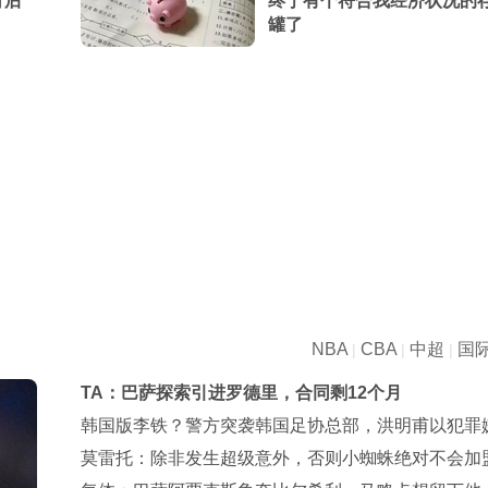
背后
终于有个符合我经济状况的
罐了
NBA
CBA
中超
国
|
|
|
TA：巴萨探索引进罗德里，合同剩12个月
韩国版李铁？警方突袭韩国足协总部，洪明甫以犯罪
人身份被传唤
莫雷托：除非发生超级意外，否则小蜘蛛绝对不会加