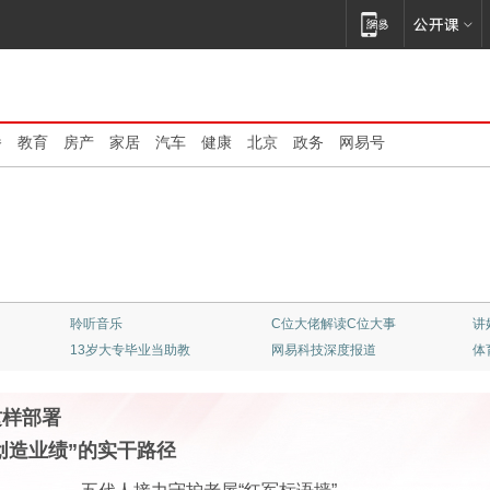
播
教育
房产
家居
汽车
健康
北京
政务
网易号
清华大学：大师云集
不止是看客
顶
专业竞彩一触即发
《我的爸爸是条龙》
红
这样部署
创造业绩”的实干路径