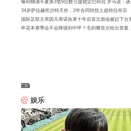
曝利物浦今夏第3笔9位数引援锁定巴科拉 罗马诺：谈
开启
34岁萨拉赫拒沙特天价，2年合同转投土超特拉布宗
国际足联主席因凡蒂诺执掌十年后首次面临被赶下台
申花本赛季会不会降级到中甲？毛剑卿首次给出答案
发热议
广告
娱乐