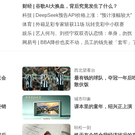
财经
|
谷歌AI大换血，背后究竟发生了什么？
科技
|
DeepSeek预告API价格上涨：“预计涨幅较大”
体育
|
外籍足彩专家斩获11场 玩转竞彩中小联赛
娱乐
|
艺人何与、刘些宁双双否认恋情：单身，勿扰
网易号
|
BBA降价也卖不动，员工的钱先被「套牢」
西北望看台
只会
最有钱的球队，夺冠一年后
散伙饭
城市印象
经销
课本里的童年，绍兴正上演
轻松一刻