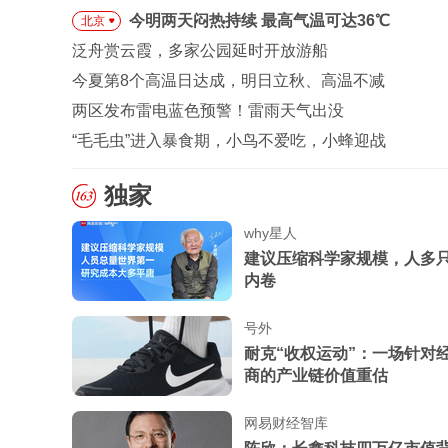
今明两天闷热持续 最高气温可达36℃
北京
泛舟赏云霞，多家公园延时开放游船
今夏第8个高温日达成，明日立秋、高温不减
两区发布雷电蓝色预警！雷雨天气出没
“毛毛虫”进入暴食期，小鸟不爱吃，小蜂迎战
独家
why星人
建议压缩科学家规模，人多
内卷
号外
耐克“收权运动”：一场针对
商的产业链价值重估
网易财经智库