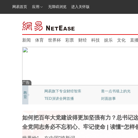
网易首页
应用
无障碍浏览
进入关怀版
新闻
体育
世界杯
彩票
财经
科技
娱乐
文化
直
广告
网易新闻：猫头鹰视频
北京大学：精品公开课
教
育
“清流”穿越迷雾
《态℃》网易科技频道
如何把百年大党建设得更加坚强有力？总书记
全党同志务必不忘初心、牢记使命
|
读懂“怎样