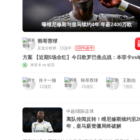
曝维尼修斯与皇马续约4年 年薪2400万欧
韩哥荐球
足篮分析师
15连中
100%命中
方案 【近期5场全红】今日欧罗巴焦点战：本菲卡vs
茨！附送比分！
本菲卡 vs 哈茨
肖十一狼
韩哥荐球
王勤伯
12连红
15连红
7连红
中超/国际足球
离队传闻反转！维尼修斯续约至20
年，皇马薪资僵局终破解