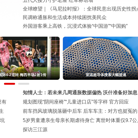
五代人接力守护老屋“红军标语墙”
全球瞭望｜《马尼拉时报》：全球民意出现历史性拐
民调称通胀和生活成本持续困扰美民众
外国游客乘上高铁，沉浸式体验“中国游”“中国购”
用再签20年：合资2.0时代，玩法变了
吉林通化一"温度计大楼"读数"爆表" 
知情人士：若未来几周通胀数据偏热 沃什准备好加息
没有
规划图现“阴间座椅”“儿童进口店”等字样 官方回应
生
前车挡风玻璃脱落砸中后车 后车车主：对方也挺冤的
米坑
5岁男童遭亲生母亲长期虐待身亡 离世时体重仅9.7公
探访三江源