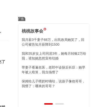
桃桃故事会
了
我月薪3千妻子88万，出民政局她笑了，回
小舅子昏迷我
公司被告知月薪降到1500
住院我冷回三
我和35岁女上司同居3年，她每月转账2万给
替姐姐照顾外
我，谁知她忽然宣布结婚
现，两女儿的
吃了
带妻子看遍名医，老郎中诊脉后长叹：她早
年被人暗算，我当场懵了
保姆给儿子喂奶时嘀咕，说孩子像他哥哥，
我懵了：哪来的哥哥？