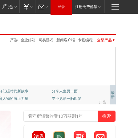
登录
注册免费邮箱
严选
企业邮箱
网易游戏
新闻客户端
卡搭编程
全部产品
VIP邮箱
免费邮
云音乐
公开课
公正邮
网易味央
LOFTER
伏羲
CC语音
网易亲时光
UU远程
新闻客户端
网易红彩
公开课
邮箱大师
UU加速器
云课堂
网易云游戏
大神社区
免费邮
VIP邮箱
企业邮箱
邮箱大师
网易红彩
MuMu模拟器Pro
严选
公正邮
云课堂
CC语音
LOFTER
UU加速器
UU远程
网易亲时光
伏羲
云音乐
大神社区
网易云游戏
千千壁纸
级学府：哈佛大学课程
置业推荐
最
新
彩，只做专业预测
网易非虚构写作平台
梦幻西游
大话2
梦幻西游手游
阴阳师
广告
倩女幽魂手游
大话西游3
新倩女幽魂
大唐无双
率士之滨
哈利波特.魔法觉醒
天下手游
明日之后
逆水寒
永劫无间
一梦江湖
第五人格