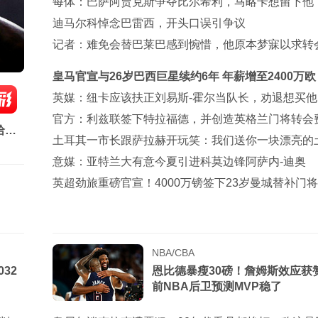
萨
每体：巴萨阿贾克斯争夺比尔希利，马略卡想留下他
迪马尔科悼念巴雷西，开头口误引争议
记者：难免会替巴莱巴感到惋惜，他原本梦寐以求转
联
皇马官宣与26岁巴西巨星续约6年 年薪增至2400万欧
纳挖角梦碎
英媒：纽卡应该扶正刘易斯-霍尔当队长，劝退想买他
乐部
官方：利兹联签下特拉福德，并创造英格兰门将转会
哈
录
土耳其一市长跟萨拉赫开玩笑：我们送你一块漂亮的
吧
意媒：亚特兰大有意今夏引进科莫边锋阿萨内-迪奥
英超劲旅重磅官宣！4000万镑签下23岁曼城替补门将
史标王
NBA/CBA
32
恩比德暴瘦30磅！詹姆斯效应获
前NBA后卫预测MVP稳了