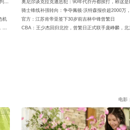
判已
奥尼尔谈克拉克遭恶犯：90年代乔丹都挨打，称这是
必经的“成人礼”
骑士锋线补强转向：争夺佩顿·沃特森报价超2000万
危机
竞争白热化
官方：江苏肯帝亚签下30岁前吉林中锋曾繁日
，引
CBA：王少杰回归北控，曾繁日正式联手庞峥麟，北
停范子铭交易操作，方硕下赛季寻求更多上场机会
电影
|