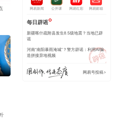
点
网易新闻
公开课
网易红彩
网易邮箱
每日辟谣
新疆喀什疏附县发生8.5级地震？当地已辟
谣
河南“南阳暴雨淹城”？警方辟谣：利用AI编
造拼接异地视频
当地回应
网易号投稿
斤